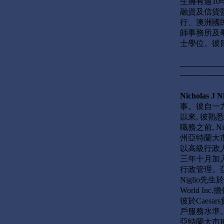
生擁有逾1
融資及信貨
行、澳洲國民銀行
師事務所及
士學位。彼
-----------------
-----------------
Nicholas J Ni
事。彼自一
以來, 彼熟
職務之前, 
州亞特蘭大市Trum
以高級行政
三年十月加入
行政管理。
Niglio
World I
彼於Caes
戶服務水準。
亞特蘭大市Reso