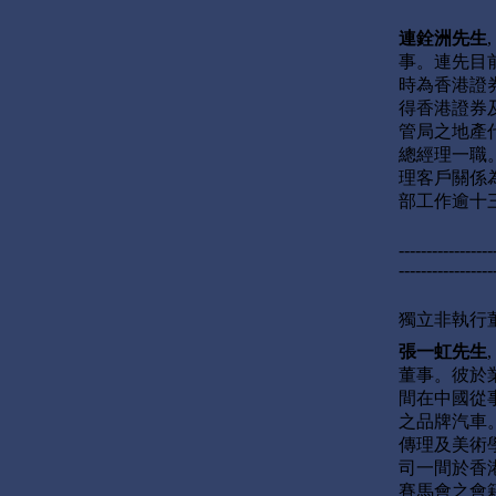
連銓洲先生
事。連先目
時為香港證
得香港證券
管局之地產
總經理一職。
理客戶關係
部工作逾十
-----------------
-----------------
獨立非執行
張一虹先生
董事。彼於
間在中國從
之品牌汽車。彼畢業
傳理及美術
司一間於香
賽馬會之會